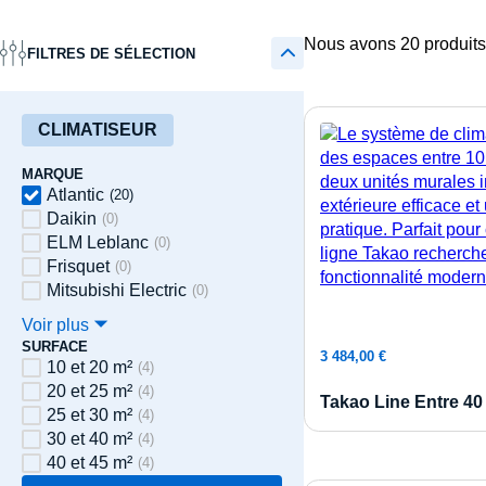
Nous avons 20 produits
FILTRES DE SÉLECTION
CLIMATISEUR
MARQUE
Atlantic
(
20
)
Daikin
(
0
)
ELM Leblanc
(
0
)
Frisquet
(
0
)
Mitsubishi Electric
(
0
)
Voir plus 🞃
SURFACE
Ajouter 
3 484,00
€
10 et 20 m²
(
4
)
20 et 25 m²
(
4
)
Takao Line Entre 40 
25 et 30 m²
(
4
)
30 et 40 m²
(
4
)
40 et 45 m²
(
4
)