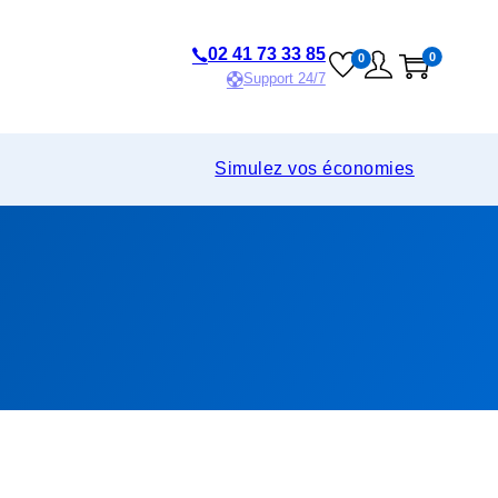
02 41 73 33 85
0
0
Support 24/7
Simulez vos économies