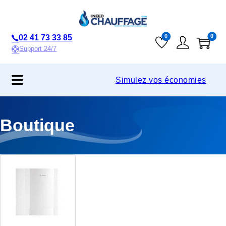
02 41 73 33 85
0
0
Support 24/7
Simulez vos économies
Boutique