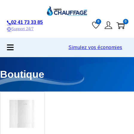
02 41 73 33 85
0
0
Support 24/7
Simulez vos économies
Boutique